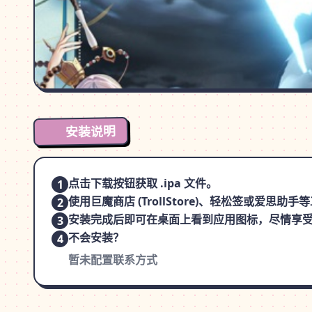
安装说明
点击下载按钮获取 .ipa 文件。
1
使用巨魔商店 (TrollStore)、轻松签或爱思助
2
安装完成后即可在桌面上看到应用图标，尽情享
3
不会安装？
4
暂未配置联系方式