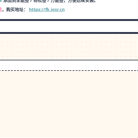
e
添加到全能签 / 轻松签 / 万能签，方便后续安装。
载
，购买地址：
https://fk.iosr.cn