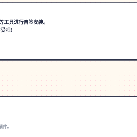
思助手等工具进行自签安装。
享受吧！
s插件。