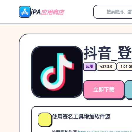
iPA
应用商店
抖音_
应用
v37.3.0
1.01 G
立即下载
使用签名工具增加软件源