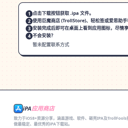
点击下载按钮获取 .ipa 文件。
1
使用巨魔商店 (TrollStore)、轻松签或爱
2
安装完成后即可在桌面上看到应用图标，尽情
3
不会安装？
4
暂未配置联系方式
iPA
应用商店
致力于iOS8+资源分享，涵盖游戏、软件、砸壳IPA及TrollFool
做最稳定、最优秀的iPA下载站。