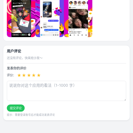
应用截图
用户评论
还没有评论，快来抢沙发～
发表你的评价
★
★
★
★
★
评分：