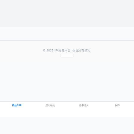
提交评论
提示：需要登录账号后才能成功发表评论
© 2026 IPA砸壳平台. 保留所有权利.