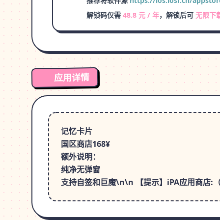
推荐将软件源
https://ios.iosr.cn/appstor
解锁码仅需
48.8 元 / 年
，解锁后可
无限下
应用详情
记忆卡片
国区商店168¥
额外说明：
纯净无弹窗
支持自签和巨魔\n\n 【提示】iPA应用商店:（htt