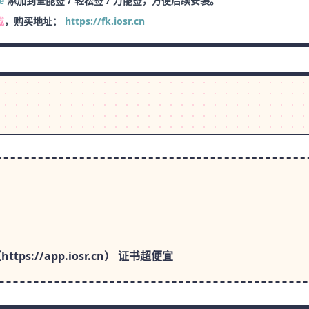
e
添加到全能签 / 轻松签 / 万能签，方便后续安装。
载
，购买地址：
https://fk.iosr.cn
ps://app.iosr.cn） 证书超便宜