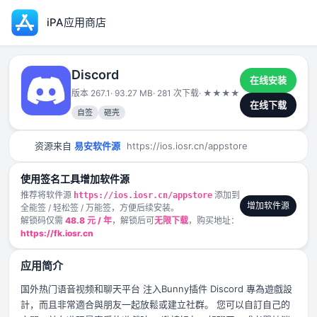
iPA应用商店
Discord
在线安装
版本 267.1
· 93.27 MB
· 281 次下载
·
★
★
★
★
★
2025-02-25
在线下载
自签
砸壳
资源来自
易安软件源
https://ios.iosr.cn/appstore
使用签名工具增加软件源
推荐将软件源
添加到
https://ios.iosr.cn/appstore
增加软件源
全能签 / 轻松签 / 万能签，方便后续安装。
解锁码仅需
48.8 元 / 年
，解锁后可
无限下载
，购买地址：
https://fk.iosr.cn
应用简介
国外热门语音视频和聊天平台 注入Bunny插件 Discord 專為遊戲設
計，而且非常適合與朋友一起放鬆或建立社群。 您可以自訂自己的