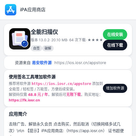
iPA应用商店
全能扫描仪
在线安装
版本 13.0.2
· 20.10 MB
· 64 次下载
·
★
★
★
★
★
2025-02-22
在线下载
自签
破解
资源来自
易安软件源
https://ios.iosr.cn/appstore
使用签名工具增加软件源
推荐将软件源
添加到
https://ios.iosr.cn/appstore
增加软件源
全能签 / 轻松签 / 万能签，方便后续安装。
解锁码仅需
48.8 元 / 年
，解锁后可
无限下载
，购买地址：
https://fk.iosr.cn
应用简介
去除广告、解锁永久会员 点击购买，然后取消（切换网络多试几
次）\n\n 【提示】iPA应用商店:（https://app.iosr.cn） 证书超便