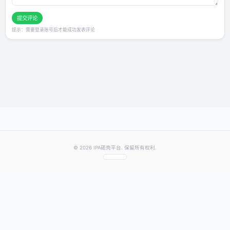
用户评论
还没有评论，快来抢沙发～
发表你的评价
★
★
★
★
★
评分：
提交评论
提示：需要登录账号后才能成功发表评论