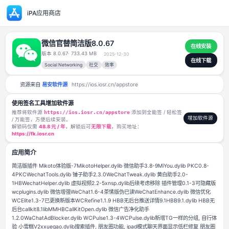
iPA应用商店
微信官替简洁版8.0.67
版本 8.0.67
· 733.43 MB
2025-12-30
Social Networking
社交
效率
资源来自
易安软件源
https://ios.iosr.cn/appstore
使用签名工具增加软件源
推荐将软件源
https://ios.iosr.cn/appstore
添加到全能签 / 轻松签
/ 万能签，方便后续安装。
解锁码仅需
48.8 元 / 年
，解锁后可
无限下载
，购买地址：
https://fk.iosr.cn
应用简介
简洁版插件 Mikoto体验版-7MikotoHelper.dylib 微信助手3.8-9MiYou.dyli
4PKCWechatTools.dylib 锤子助手2.3.0WeChatTweak.dylib 黄白助手2.