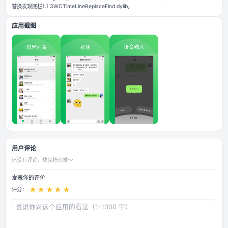
1HBWechatHelper.dylib 虚拟视频2.2-5xnsp.dylib后续考虑移除 插件管
wcplugins.dylib 微信增强WeChat1.6-4茶愫版伪已读WeChatEnhance.d
WCElite1.3-7已更换新版本WCRefine1.1.9 HBB无后台推送详情9.1HBB9.1.
后台callkit8.1libMMHBCallKitOpen.dylib 微信广告净化助手
1.2.0WaChatAdBlocker.dylib WCPulse1.3-4WCPulse.dylib新增T
验 小雪糕V2xxuegao.dylib搜索插件, 朋友圈功能, ipad模式聊天界面显
替换发现底栏1.1.3WCTimeLineReplaceFind.dylib,
应用截图