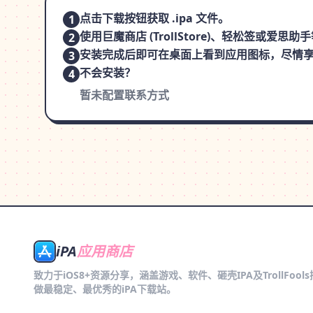
点击下载按钮获取 .ipa 文件。
1
使用巨魔商店 (TrollStore)、轻松签或爱
2
安装完成后即可在桌面上看到应用图标，尽情
3
不会安装？
4
暂未配置联系方式
iPA
应用商店
致力于iOS8+资源分享，涵盖游戏、软件、砸壳IPA及TrollFool
做最稳定、最优秀的iPA下载站。