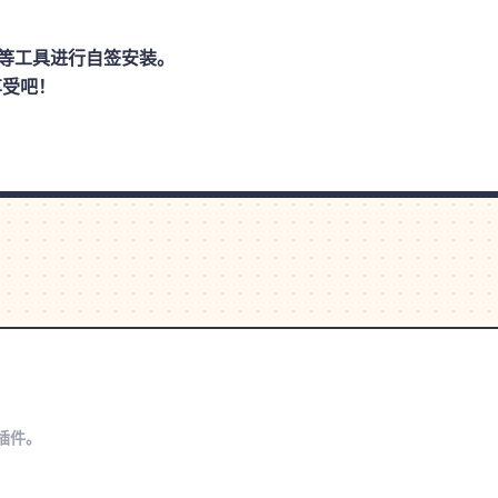
思助手等工具进行自签安装。
享受吧！
s插件。