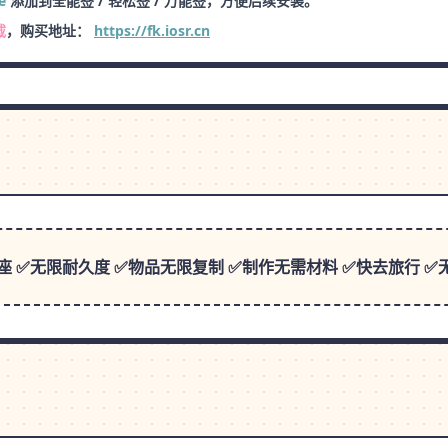
e
添加到全能签 / 轻松签 / 万能签，方便后续安装。
载
，购买地址：
https://fk.iosr.cn
 ✅无限耐久度 ✅物品无限复制 ✅制作无需材料 ✅快去旅行 ✅