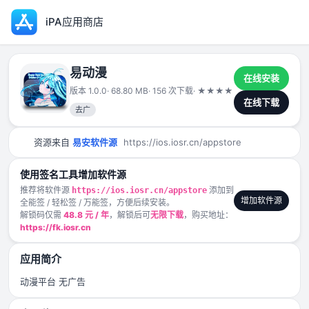
iPA应用商店
易动漫
在线安装
版本 1.0.0
· 68.80 MB
· 156 次下载
·
★
★
★
★
★
2025-02-11
在线下载
去广
资源来自
易安软件源
https://ios.iosr.cn/appstore
使用签名工具增加软件源
推荐将软件源
添加到
https://ios.iosr.cn/appstore
增加软件源
全能签 / 轻松签 / 万能签，方便后续安装。
解锁码仅需
48.8 元 / 年
，解锁后可
无限下载
，购买地址：
https://fk.iosr.cn
应用简介
动漫平台 无广告