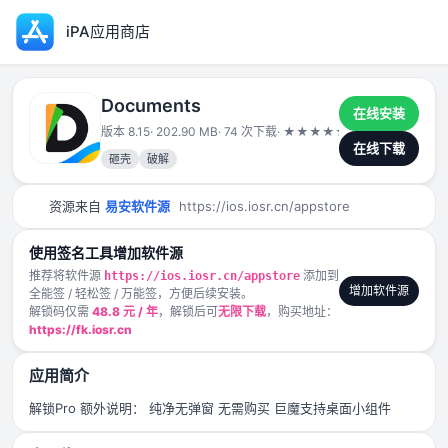
iPA应用商店
Documents
在线安装
版本 8.15
· 202.90 MB
· 74 次下载
·
★
★
★
★
★
2025-02-04
在线下载
砸壳
破解
资源来自
易安软件源
https://ios.iosr.cn/appstore
使用签名工具增加软件源
推荐将软件源
添加到
https://ios.iosr.cn/appstore
增加软件源
全能签 / 轻松签 / 万能签，方便后续安装。
解锁码仅需
48.8 元 / 年
，解锁后可
无限下载
，购买地址：
https://fk.iosr.cn
应用简介
解锁Pro 额外说明： 纯净无弹窗 无需购买 巨魔支持桌面小组件