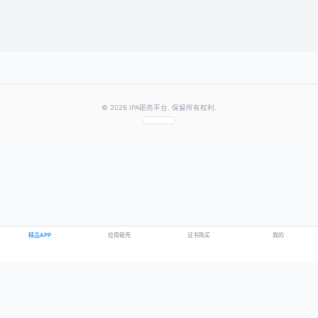
提交评论
提示：需要登录账号后才能成功发表评论
© 2026 IPA砸壳平台. 保留所有权利.