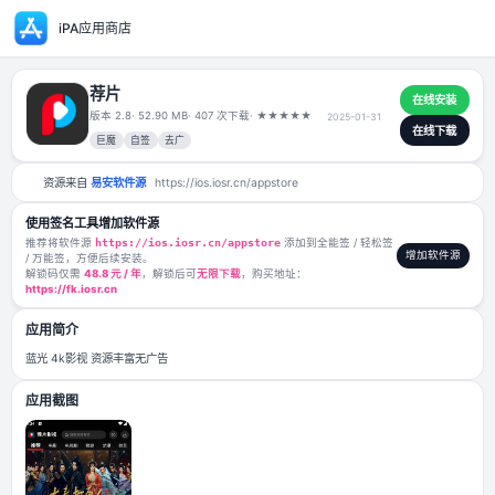
iPA应用商店
荐片
版本 2.8
· 52.90 MB
· 407 次下载
·
★
★
★
★
★
2025-01-31
巨魔
自签
去广
资源来自
易安软件源
https://ios.iosr.cn/appstore
使用签名工具增加软件源
推荐将软件源
https://ios.iosr.cn/appstore
添加到全能签 / 轻松签
/ 万能签，方便后续安装。
解锁码仅需
48.8 元 / 年
，解锁后可
无限下载
，购买地址：
https://fk.iosr.cn
应用简介
蓝光 4k影视 资源丰富无广告