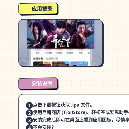
应用截图
安装说明
点击下载按钮获取 .ipa 文件。
1
使用巨魔商店 (TrollStore)、轻松签或爱
2
安装完成后即可在桌面上看到应用图标，尽情
3
不会安装？
4