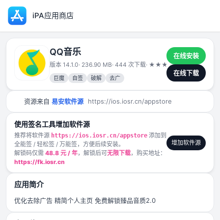
iPA应用商店
QQ音乐
在线安装
版本 14.1.0
· 236.90 MB
· 444 次下载
·
★
★
★
★
★
2025-01-2
在线下载
巨魔
自签
破解
去广
资源来自
易安软件源
https://ios.iosr.cn/appstore
使用签名工具增加软件源
推荐将软件源
添加到
https://ios.iosr.cn/appstore
增加软件源
全能签 / 轻松签 / 万能签，方便后续安装。
解锁码仅需
48.8 元 / 年
，解锁后可
无限下载
，购买地址：
https://fk.iosr.cn
应用简介
优化去除广告 精简个人主页 免费解锁臻品音质2.0