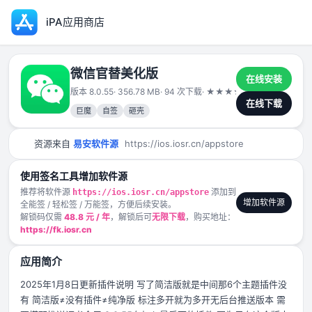
iPA应用商店
微信官替美化版
在线安装
版本 8.0.55
· 356.78 MB
· 94 次下载
·
★
★
★
★
★
2025-01-09
在线下载
巨魔
自签
砸壳
资源来自
易安软件源
https://ios.iosr.cn/appstore
使用签名工具增加软件源
推荐将软件源
添加到
https://ios.iosr.cn/appstore
增加软件源
全能签 / 轻松签 / 万能签，方便后续安装。
解锁码仅需
48.8 元 / 年
，解锁后可
无限下载
，购买地址：
https://fk.iosr.cn
应用简介
2025年1月8日更新插件说明 写了简洁版就是中间那6个主题插件没
有 简洁版≠没有插件≠纯净版 标注多开就为多开无后台推送版本 需