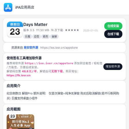
iPA应用商店
Days Matter
版本 3.5
· 111.50 MB
· 74 次下载
·
★
★
★
★
★
2025-01-05
巨魔
自签
砸壳
破解
资源来自
易安软件源
https://ios.iosr.cn/appstore
使用签名工具增加软件源
推荐将软件源
https://ios.iosr.cn/appstore
添加到全能签 / 轻松签
/ 万能签，方便后续安装。
解锁码仅需
48.8 元 / 年
，解锁后可
无限下载
，购买地址：
https://fk.iosr.cn
应用简介
纪念倒数日 解锁Pro 额外说明： 仅首次弹窗=纯净无弹窗 购买后取消解锁
买) 巨魔支持桌面小组件