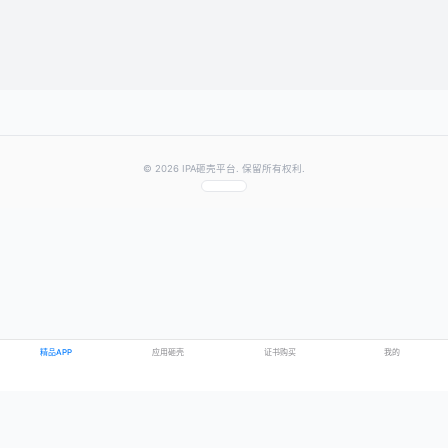
提交评论
提示：需要登录账号后才能成功发表评论
© 2026 IPA砸壳平台. 保留所有权利.