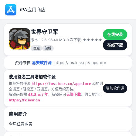
iPA应用商店
世界守卫军
在线安装
版本 1.2.6
· 96.40 MB
· 9 次下载
·
★
★
★
★
★
2025-01-03
在线下载
巨魔
破解
资源来自
易安软件源
https://ios.iosr.cn/appstore
使用签名工具增加软件源
推荐将软件源
添加到
https://ios.iosr.cn/appstore
增加软件源
全能签 / 轻松签 / 万能签，方便后续安装。
解锁码仅需
48.8 元 / 年
，解锁后可
无限下载
，购买地址：
https://fk.iosr.cn
应用简介
全局任意购买