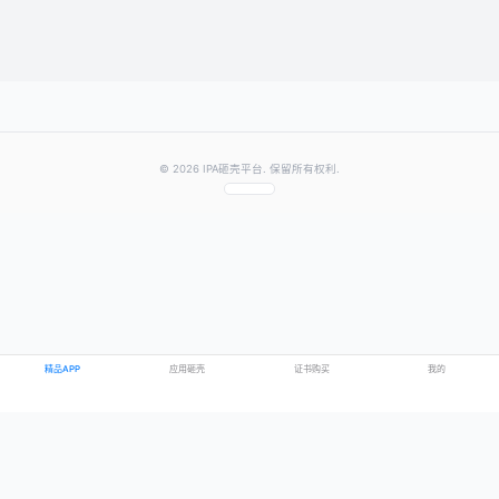
提交评论
提示：需要登录账号后才能成功发表评论
© 2026 IPA砸壳平台. 保留所有权利.