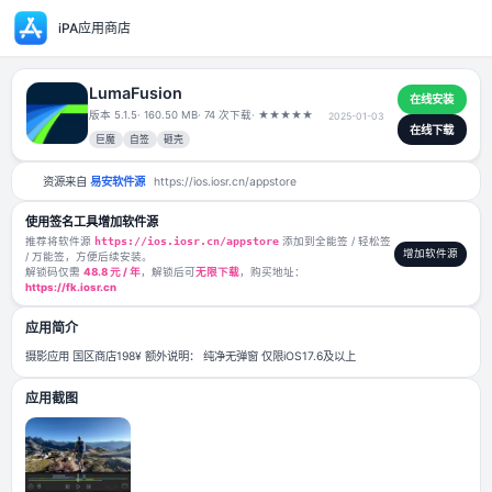
iPA应用商店
LumaFusion
版本 5.1.5
· 160.50 MB
· 74 次下载
·
★
★
★
★
★
2025-01-03
巨魔
自签
砸壳
资源来自
易安软件源
https://ios.iosr.cn/appstore
使用签名工具增加软件源
推荐将软件源
https://ios.iosr.cn/appstore
添加到全能签 / 轻松签
/ 万能签，方便后续安装。
解锁码仅需
48.8 元 / 年
，解锁后可
无限下载
，购买地址：
https://fk.iosr.cn
应用简介
摄影应用 国区商店198¥ 额外说明： 纯净无弹窗 仅限iOS17.6及以上