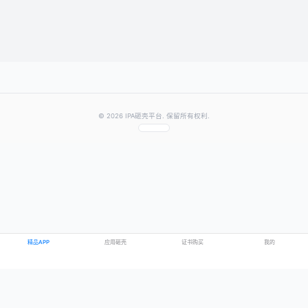
提交评论
提示：需要登录账号后才能成功发表评论
© 2026 IPA砸壳平台. 保留所有权利.