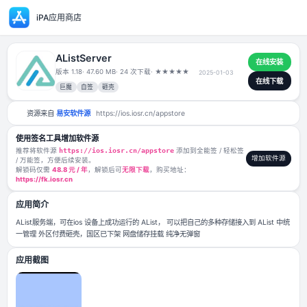
iPA应用商店
AListServer
版本 1.18
· 47.60 MB
· 24 次下载
·
★
★
★
★
★
2025-01-03
巨魔
自签
砸壳
资源来自
易安软件源
https://ios.iosr.cn/appstore
使用签名工具增加软件源
推荐将软件源
https://ios.iosr.cn/appstore
添加到全能签 / 轻松签
/ 万能签，方便后续安装。
解锁码仅需
48.8 元 / 年
，解锁后可
无限下载
，购买地址：
https://fk.iosr.cn
应用简介
AList服务端，可在ios 设备上成功运行的 AList， 可以把自己的多种存储接入到
一管理 外区付费砸壳，国区已下架 网盘储存挂载 纯净无弹窗