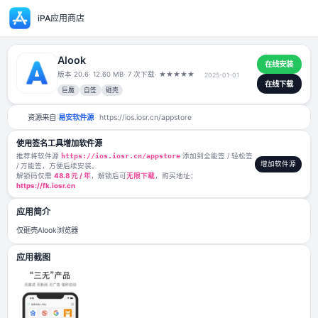
iPA应用商店
Alook
版本 20.6
· 12.60 MB
· 7 次下载
·
★
★
★
★
★
2025-01-01
巨魔
自签
砸壳
资源来自
易安软件源
https://ios.iosr.cn/appstore
使用签名工具增加软件源
推荐将软件源
https://ios.iosr.cn/appstore
添加到全能签 / 轻松签
/ 万能签，方便后续安装。
解锁码仅需
48.8 元 / 年
，解锁后可
无限下载
，购买地址：
https://fk.iosr.cn
应用简介
仅砸壳Alook浏览器