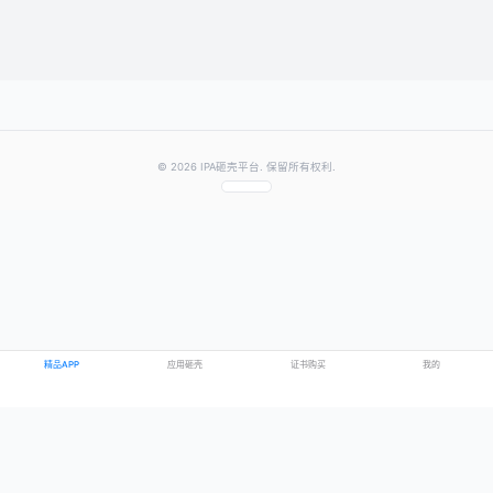
提交评论
提示：需要登录账号后才能成功发表评论
© 2026 IPA砸壳平台. 保留所有权利.