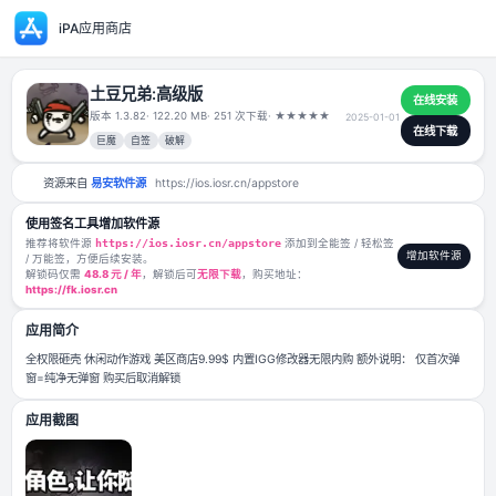
iPA应用商店
土豆兄弟:高级版
版本 1.3.82
· 122.20 MB
· 251 次下载
·
★
★
★
★
★
2025-01-0
巨魔
自签
破解
资源来自
易安软件源
https://ios.iosr.cn/appstore
使用签名工具增加软件源
推荐将软件源
https://ios.iosr.cn/appstore
添加到全能签 / 轻松签
/ 万能签，方便后续安装。
解锁码仅需
48.8 元 / 年
，解锁后可
无限下载
，购买地址：
https://fk.iosr.cn
应用简介
全权限砸壳 休闲动作游戏 美区商店9.99$ 内置IGG修改器无限内购 额外说
窗=纯净无弹窗 购买后取消解锁