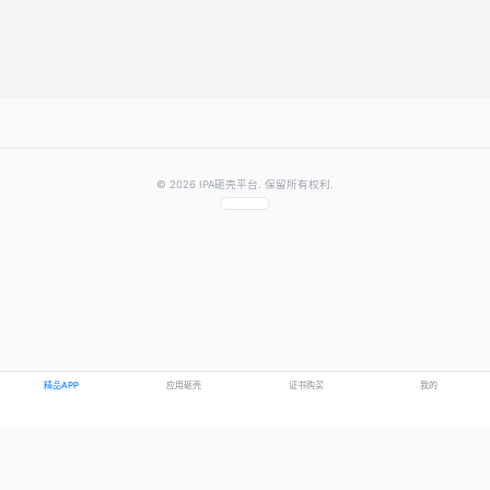
提交评论
提示：需要登录账号后才能成功发表评论
© 2026 IPA砸壳平台. 保留所有权利.