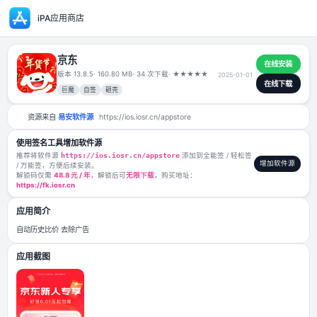
iPA应用商店
京东
版本 13.8.5
· 160.80 MB
· 34 次下载
·
★
★
★
★
★
2025-01-01
巨魔
自签
砸壳
资源来自
易安软件源
https://ios.iosr.cn/appstore
使用签名工具增加软件源
推荐将软件源
https://ios.iosr.cn/appstore
添加到全能签 / 轻松签
/ 万能签，方便后续安装。
解锁码仅需
48.8 元 / 年
，解锁后可
无限下载
，购买地址：
https://fk.iosr.cn
应用简介
自动历史比价 去除广告