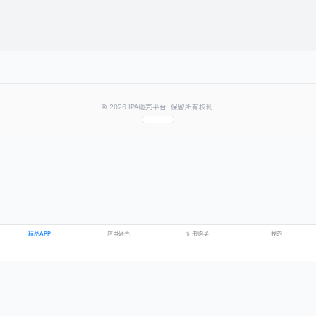
提交评论
提示：需要登录账号后才能成功发表评论
© 2026 IPA砸壳平台. 保留所有权利.