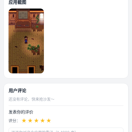
应用截图
用户评论
还没有评论，快来抢沙发～
发表你的评价
★
★
★
★
★
评分：