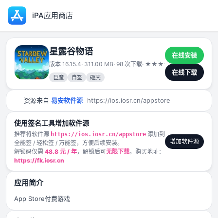
iPA应用商店
星露谷物语
在线安装
版本 16.15.4
· 311.00 MB
· 98 次下载
·
★
★
★
★
★
2024-12-30
在线下载
巨魔
自签
砸壳
资源来自
易安软件源
https://ios.iosr.cn/appstore
使用签名工具增加软件源
推荐将软件源
添加到
https://ios.iosr.cn/appstore
增加软件源
全能签 / 轻松签 / 万能签，方便后续安装。
解锁码仅需
48.8 元 / 年
，解锁后可
无限下载
，购买地址：
https://fk.iosr.cn
应用简介
App Store付费游戏