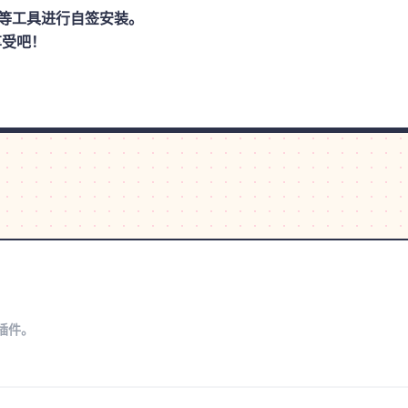
思助手等工具进行自签安装。
享受吧！
s插件。