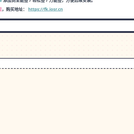
e
添加到全能签 / 轻松签 / 万能签，方便后续安装。
载
，购买地址：
https://fk.iosr.cn