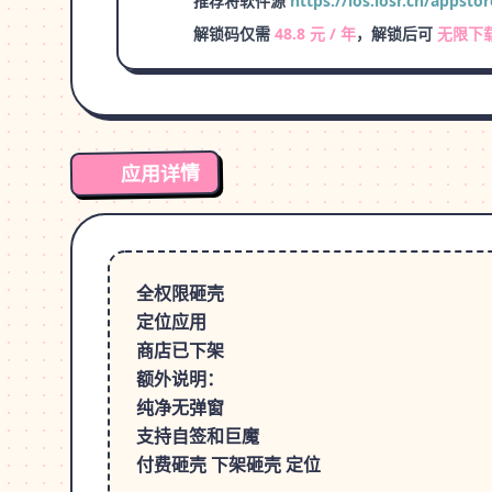
推荐将软件源
https://ios.iosr.cn/appstor
解锁码仅需
48.8 元 / 年
，解锁后可
无限下
应用详情
全权限砸壳
定位应用
商店已下架
额外说明：
纯净无弹窗
支持自签和巨魔
付费砸壳 下架砸壳 定位