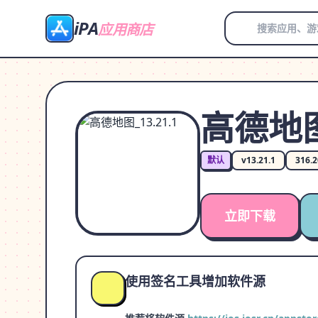
iPA
应用商店
高德地图_
默认
v13.21.1
316.
立即下载
使用签名工具增加软件源