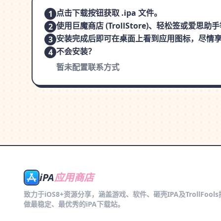
点击下载按钮获取 .ipa 文件。
1
使用巨魔商店 (TrollStore)、轻松签或爱
2
安装完成后即可在桌面上看到应用图标，尽情
3
不会安装？
4
暂未配置联系方式
iPA
应用商店
致力于iOS8+资源分享，涵盖游戏、软件、砸壳IPA及TrollFool
做最稳定、最优秀的iPA下载站。