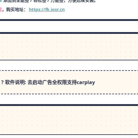
e
添加到全能签 / 轻松签 / 万能签，方便后续安装。
载
，购买地址：
https://fk.iosr.cn
? 软件说明: 去启动广告全权限支持carplay