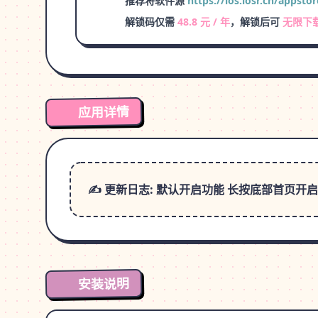
推荐将软件源
https://ios.iosr.cn/appstor
解锁码仅需
48.8 元 / 年
，解锁后可
无限下
应用详情
✍️ 更新日志: 默认开启功能 长按底部首页开启 
安装说明