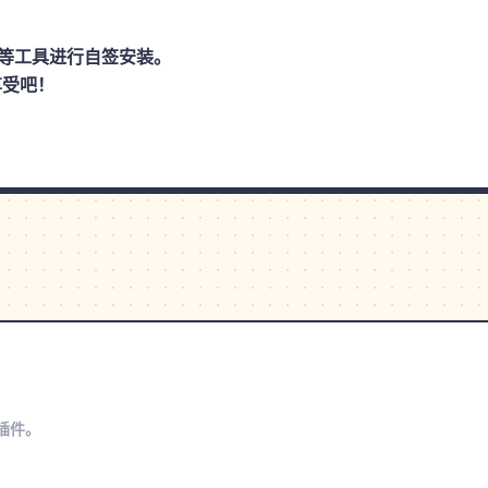
思助手等工具进行自签安装。
享受吧！
s插件。