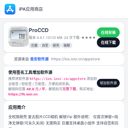
iPA应用商店
ProCCD
在线安装
版本 4.4.1
· 131.10 MB
· 24 次下载
·
★
★
★
★
★
2024-12-29
在线下载
巨魔
自签
砸壳
破解
资源来自
易安软件源
https://ios.iosr.cn/appstore
使用签名工具增加软件源
推荐将软件源
添加到
https://ios.iosr.cn/appstore
增加软件源
全能签 / 轻松签 / 万能签，方便后续安装。
解锁码仅需
48.8 元 / 年
，解锁后可
无限下载
，购买地址：
https://fk.iosr.cn
应用简介
全权限砸壳 复古胶片CCD相机 解锁Vip 额外说明： 仅首次弹窗=纯
净无弹窗(可永久关闭) 无需购买 巨魔支持桌面小组件 支持自签和巨