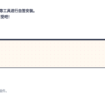
思助手等工具进行自签安装。
享受吧！
s插件。