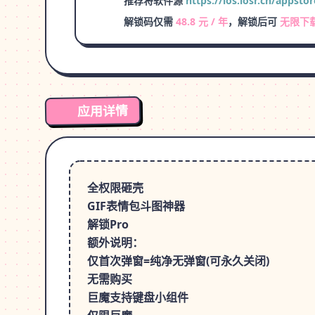
推荐将软件源
https://ios.iosr.cn/appstor
解锁码仅需
48.8 元 / 年
，解锁后可
无限下
应用详情
全权限砸壳
GIF表情包斗图神器
解锁Pro
额外说明：
仅首次弹窗=纯净无弹窗(可永久关闭)
无需购买
巨魔支持键盘小组件