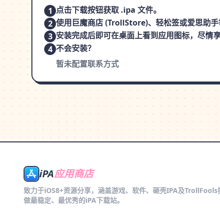
点击下载按钮获取 .ipa 文件。
1
使用巨魔商店 (TrollStore)、轻松签或爱
2
安装完成后即可在桌面上看到应用图标，尽情
3
不会安装？
4
暂未配置联系方式
iPA
应用商店
致力于iOS8+资源分享，涵盖游戏、软件、砸壳IPA及TrollFool
做最稳定、最优秀的iPA下载站。