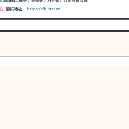
e
添加到全能签 / 轻松签 / 万能签，方便后续安装。
载
，购买地址：
https://fk.iosr.cn