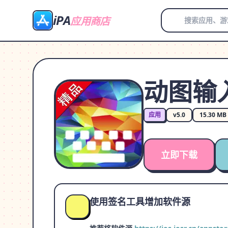
iPA
应用商店
动图输
应用
v5.0
15.30 MB
立即下载
使用签名工具增加软件源