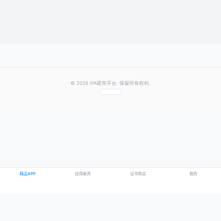
提交评论
提示：需要登录账号后才能成功发表评论
© 2026 IPA砸壳平台. 保留所有权利.