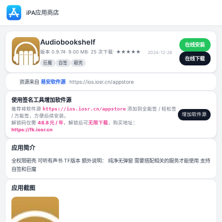
iPA应用商店
Audiobookshelf
版本 0.9.74
· 9.00 MB
· 25 次下载
·
★
★
★
★
★
2024-12-28
巨魔
自签
砸壳
资源来自
易安软件源
https://ios.iosr.cn/appstore
使用签名工具增加软件源
推荐将软件源
https://ios.iosr.cn/appstore
添加到全能签 / 轻松签
/ 万能签，方便后续安装。
解锁码仅需
48.8 元 / 年
，解锁后可
无限下载
，购买地址：
https://fk.iosr.cn
应用简介
全权限砸壳 可听有声书 TF版本 额外说明： 纯净无弹窗 需要搭配相关的服
自签和巨魔