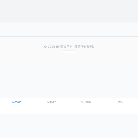
提交评论
提示：需要登录账号后才能成功发表评论
© 2026 IPA砸壳平台. 保留所有权利.