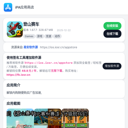
iPA应用商店
登山赛车
版本 1.67.7
· 328.67 MB
2025-12-22
Games
游戏
竞速
动作
资源来自
易安软件源
https://ios.iosr.cn/appstore
使用签名工具增加软件源
推荐将软件源
https://ios.iosr.cn/appstore
添加到全能签 / 轻松签
/ 万能签，方便后续安装。
解锁码仅需
48.8 元 / 年
，解锁后可
无限下载
，购买地址：
https://fk.iosr.cn
应用简介
解锁内购随便购买广告加速,