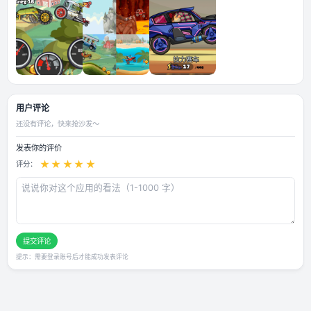
应用截图
用户评论
还没有评论，快来抢沙发～
发表你的评价
★
★
★
★
★
评分：