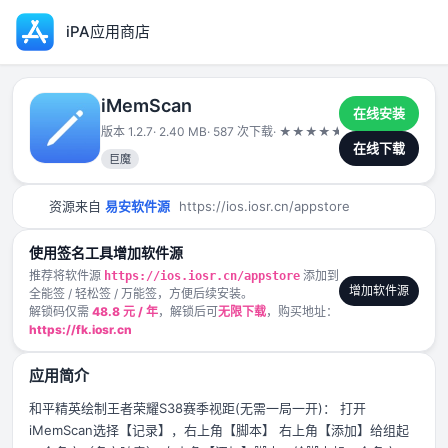
iPA应用商店
iMemScan
在线安装
版本 1.2.7
· 2.40 MB
· 587 次下载
·
★
★
★
★
★
2024-12-25
在线下载
巨魔
资源来自
易安软件源
https://ios.iosr.cn/appstore
使用签名工具增加软件源
推荐将软件源
添加到
https://ios.iosr.cn/appstore
增加软件源
全能签 / 轻松签 / 万能签，方便后续安装。
解锁码仅需
48.8 元 / 年
，解锁后可
无限下载
，购买地址：
https://fk.iosr.cn
应用简介
和平精英绘制王者荣耀S38赛季视距(无需一局一开)： 打开
iMemScan选择【记录】，右上角【脚本】 右上角【添加】给组起