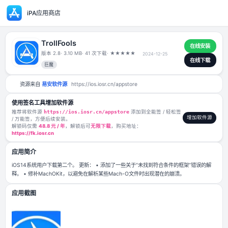
iPA应用商店
TrollFools
版本 2.8
· 3.10 MB
· 41 次下载
·
★
★
★
★
★
2024-12-25
巨魔
资源来自
易安软件源
https://ios.iosr.cn/appstore
使用签名工具增加软件源
推荐将软件源
https://ios.iosr.cn/appstore
添加到全能签 / 轻松签
/ 万能签，方便后续安装。
解锁码仅需
48.8 元 / 年
，解锁后可
无限下载
，购买地址：
https://fk.iosr.cn
应用简介
iOS14系统用户下载第二个。 更新： • 添加了一些关于“未找到符合条件的
释。 • 修补MachOKit，以避免在解析某些Mach-O文件时出现潜在的崩溃