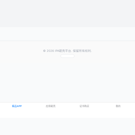
提交评论
提示：需要登录账号后才能成功发表评论
© 2026 IPA砸壳平台. 保留所有权利.