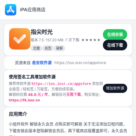
iPA应用商店
指尖时光
在线安装
版本 7.5
· 157.20 MB
· 7 次下载
·
★
★
★
★
★
2024-12-21
在线下载
巨魔
自签
破解
资源来自
易安软件源
https://ios.iosr.cn/appstore
使用签名工具增加软件源
推荐将软件源
添加到
https://ios.iosr.cn/appstore
增加软件源
全能签 / 轻松签 / 万能签，方便后续安装。
解锁码仅需
48.8 元 / 年
，解锁后可
无限下载
，购买地址：
https://fk.iosr.cn
应用简介
小组件软件 解锁永久会员 点购买即可解锁 关于无法添加日程问题，
下载安装此版本登陆解锁会员后，再下载商店版覆盖即可，永久会员