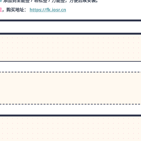
e
添加到全能签 / 轻松签 / 万能签，方便后续安装。
载
，购买地址：
https://fk.iosr.cn