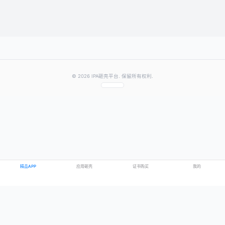
提交评论
提示：需要登录账号后才能成功发表评论
© 2026 IPA砸壳平台. 保留所有权利.