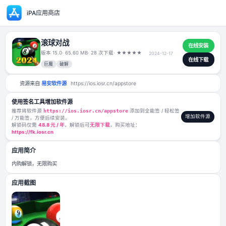
iPA应用商店
滚球对战
版本 15.0
· 65.60 MB
· 28 次下载
·
★
★
★
★
★
2024-12-17
巨魔
破解
资源来自
易安软件源
https://ios.iosr.cn/appstore
使用签名工具增加软件源
推荐将软件源
https://ios.iosr.cn/appstore
添加到全能签 / 轻松签
/ 万能签，方便后续安装。
解锁码仅需
48.8 元 / 年
，解锁后可
无限下载
，购买地址：
https://fk.iosr.cn
应用简介
内购解锁，无限购买