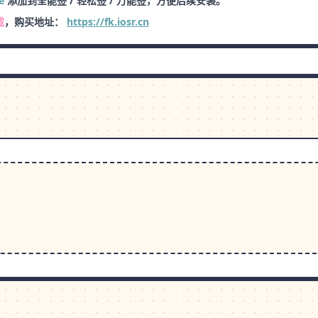
e
添加到全能签 / 轻松签 / 万能签，方便后续安装。
载
，购买地址：
https://fk.iosr.cn