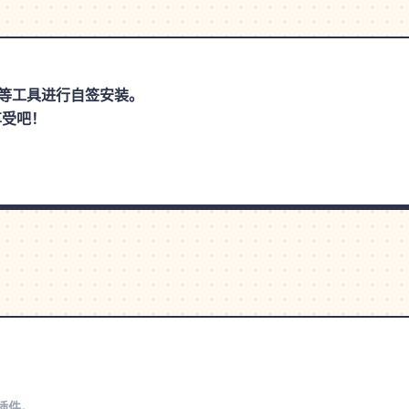
思助手等工具进行自签安装。
享受吧！
s插件。