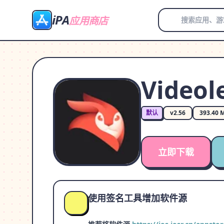
iPA
应用商店
Videol
默认
v2.56
393.40 
立即下载
使用签名工具增加软件源