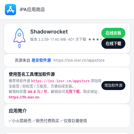
iPA应用商店
Shadowrocket
在线安装
版本 2.2.59
· 17.40 MB
· 401 次下载
·
★
★
★
★
★
2024-12-11
在线下载
资源来自
易安软件源
https://ios.iosr.cn/appstore
使用签名工具增加软件源
推荐将软件源
添加到
https://ios.iosr.cn/appstore
增加软件源
全能签 / 轻松签 / 万能签，方便后续安装。
解锁码仅需
48.8 元 / 年
，解锁后可
无限下载
，购买地址：
https://fk.iosr.cn
应用简介
✅小火箭砸壳 ✅砸壳付费购买 ✅仅限巨魔使用