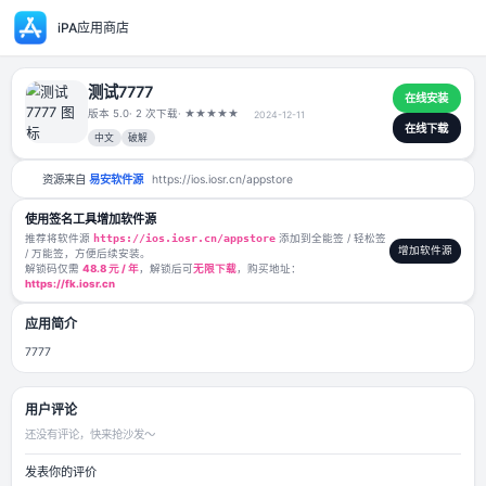
iPA应用商店
测试7777
版本 5.0
· 2 次下载
·
★
★
★
★
★
2024-12-11
中文
破解
资源来自
易安软件源
https://ios.iosr.cn/appstore
使用签名工具增加软件源
推荐将软件源
https://ios.iosr.cn/appstore
添加到全能签 / 轻松签
/ 万能签，方便后续安装。
解锁码仅需
48.8 元 / 年
，解锁后可
无限下载
，购买地址：
https://fk.iosr.cn
应用简介
7777