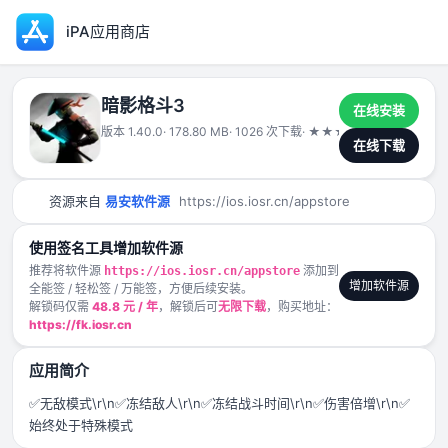
iPA应用商店
暗影格斗3
在线安装
版本 1.40.0
· 178.80 MB
· 1026 次下载
·
★
★
★
★
★
2024-12-
在线下载
资源来自
易安软件源
https://ios.iosr.cn/appstore
使用签名工具增加软件源
推荐将软件源
添加到
https://ios.iosr.cn/appstore
增加软件源
全能签 / 轻松签 / 万能签，方便后续安装。
解锁码仅需
48.8 元 / 年
，解锁后可
无限下载
，购买地址：
https://fk.iosr.cn
应用简介
✅无敌模式\r\n✅冻结敌人\r\n✅冻结战斗时间\r\n✅伤害倍增\r\n✅
始终处于特殊模式