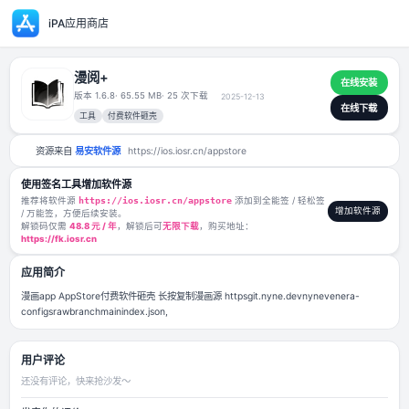
iPA应用商店
漫阅+
版本 1.6.8
· 65.55 MB
· 25 次下载
2025-12-13
工具
付费软件砸壳
资源来自
易安软件源
https://ios.iosr.cn/appstore
使用签名工具增加软件源
推荐将软件源
https://ios.iosr.cn/appstore
添加到全能签 / 轻松签
/ 万能签，方便后续安装。
解锁码仅需
48.8 元 / 年
，解锁后可
无限下载
，购买地址：
https://fk.iosr.cn
应用简介
漫画app AppStore付费软件砸壳 长按复制漫画源 httpsgit.nyne.devnynev
configsrawbranchmainindex.json,