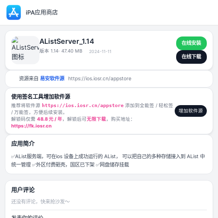
iPA应用商店
AListServer_1.14
版本 1.14
· 47.40 MB
2024-11-11
资源来自
易安软件源
https://ios.iosr.cn/appstore
使用签名工具增加软件源
推荐将软件源
https://ios.iosr.cn/appstore
添加到全能签 / 轻松签
/ 万能签，方便后续安装。
解锁码仅需
48.8 元 / 年
，解锁后可
无限下载
，购买地址：
https://fk.iosr.cn
应用简介
✅AList服务端，可在ios 设备上成功运行的 AList， 可以把自己的多种存储接入
统一管理 ✅外区付费砸壳，国区已下架 ✅网盘储存挂载