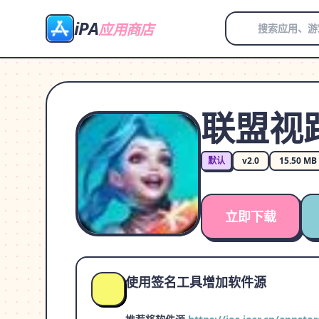
iPA
应用商店
联盟视距_
默认
v2.0
15.50 MB
立即下载
使用签名工具增加软件源