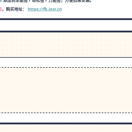
e
添加到全能签 / 轻松签 / 万能签，方便后续安装。
载
，购买地址：
https://fk.iosr.cn