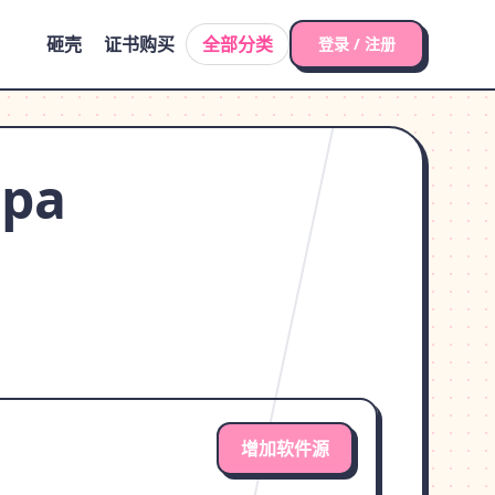
砸壳
证书购买
全部分类
登录 / 注册
ipa
增加软件源