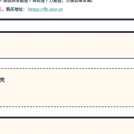
e
添加到全能签 / 轻松签 / 万能签，方便后续安装。
载
，购买地址：
https://fk.iosr.cn
砸壳