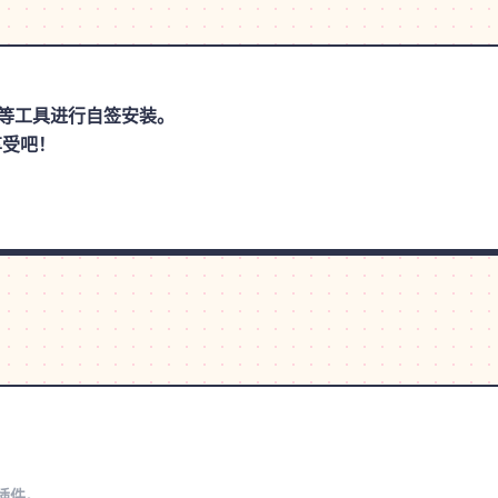
思助手等工具进行自签安装。
享受吧！
s插件。