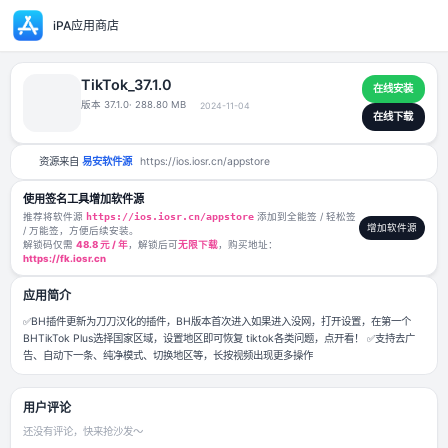
iPA应用商店
TikTok_37.1.0
版本 37.1.0
· 288.80 MB
2024-11-04
资源来自
易安软件源
https://ios.iosr.cn/appstore
使用签名工具增加软件源
推荐将软件源
https://ios.iosr.cn/appstore
添加到全能签 / 轻松签
/ 万能签，方便后续安装。
解锁码仅需
48.8 元 / 年
，解锁后可
无限下载
，购买地址：
https://fk.iosr.cn
应用简介
✅BH插件更新为刀刀汉化的插件，BH版本首次进入如果进入没网，打开设
BHTikTok Plus选择国家区域，设置地区即可恢复 tiktok各类问题，点开
告、自动下一条、纯净模式、切换地区等，长按视频出现更多操作