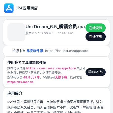
iPA应用商店
Uni Dream_6.5_解锁会员.ipa
在线安装
版本 6.5
· 182.00 MB
2024-11-03
在线下载
资源来自
易安软件源
https://ios.iosr.cn/appstore
使用签名工具增加软件源
推荐将软件源
添加到
https://ios.iosr.cn/appstore
增加软件源
全能签 / 轻松签 / 万能签，方便后续安装。
解锁码仅需
48.8 元 / 年
，解锁后可
无限下载
，购买地址：
https://fk.iosr.cn
应用简介
✅Ai绘图 ✅解锁终身会员，支持敏感词 ✅购买界面直接叉掉，进入
就是高级永久会员，与外面流传版本不同，此版本可屏蔽检测 ⚠️资
源来自网络，仅用于学习交流，请下载1小时内删除