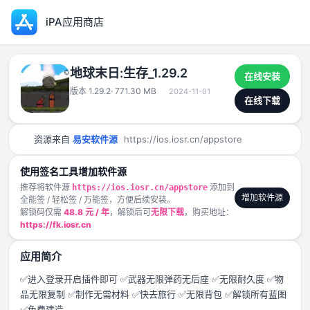
iPA应用商店
地球末日:生存_1.29.2
在线安装
版本 1.29.2
· 771.30 MB
2024-11-01
在线下载
资源来自
易安软件源
https://ios.iosr.cn/appstore
使用签名工具增加软件源
推荐将软件源
添加到
https://ios.iosr.cn/appstore
增加软件源
全能签 / 轻松签 / 万能签，方便后续安装。
解锁码仅需
48.8 元 / 年
，解锁后可
无限下载
，购买地址：
https://fk.iosr.cn
应用简介
✅进入登录开启插件即可 ✅武器无限弹药无后座 ✅无限耐久度 ✅物
品无限复制 ✅制作无需材料 ✅快去旅行 ✅无限背包 ✅解锁所有蓝图
✅免费建造