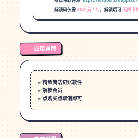
推荐将软件源
https://ios.iosr.cn/appstor
解锁码仅需
48.8 元 / 年
，解锁后可
无限下
应用详情
✅精致简洁记账软件
✅解锁会员
✅点购买点取消即可