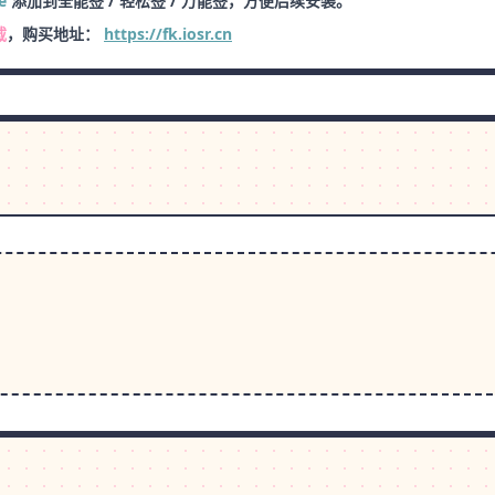
e
添加到全能签 / 轻松签 / 万能签，方便后续安装。
载
，购买地址：
https://fk.iosr.cn