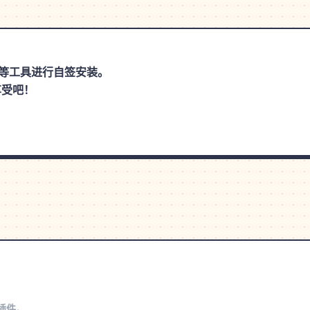
思助手等工具进行自签安装。
享受吧！
s插件。