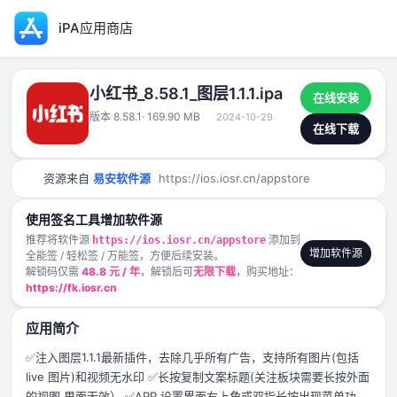
iPA应用商店
小红书_8.58.1_图层1.1.1.ipa
在线安装
版本 8.58.1
· 169.90 MB
2024-10-29
在线下载
资源来自
易安软件源
https://ios.iosr.cn/appstore
使用签名工具增加软件源
推荐将软件源
添加到
https://ios.iosr.cn/appstore
增加软件源
全能签 / 轻松签 / 万能签，方便后续安装。
解锁码仅需
48.8 元 / 年
，解锁后可
无限下载
，购买地址：
https://fk.iosr.cn
应用简介
✅注入图层1.1.1最新插件，去除几乎所有广告，支持所有图片(包括
live 图片)和视频无水印 ✅长按复制文案标题(关注板块需要长按外面
的视图 里面无效） ✅APP 设置界面右上角或双指长按出现菜单功