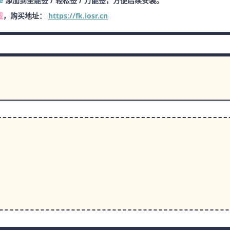
e
添加到全能签 / 轻松签 / 万能签，方便后续安装。
载
，购买地址：
https://fk.iosr.cn