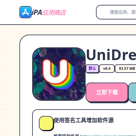
iPA
应用商店
UniDrea
默认
v6.4
83.57 MB
立即下载
使用签名工具增加软件源