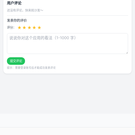
即可， 对局结束水晶爆炸再点一下蓝色的? 每局重复操作 ⚠️三指双击屏幕
窗， 不建议开视距，风险高，注意演戏，?️明透 无视野多次操作，不建议大
vpn使用，有防抓包检测
用户评论
还没有评论，快来抢沙发～
发表你的评价
★
★
★
★
★
评分：
提交评论
提示：需要登录账号后才能成功发表评论