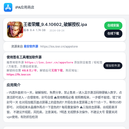
iPA应用商店
王者荣耀_9.4.10602_破解授权.ipa
版本 9.4
· 1.74 GB
2024-08-24
资源来自
易安软件源
https://ios.iosr.cn/appstore
使用签名工具增加软件源
推荐将软件源
https://ios.iosr.cn/appstore
添加到全能签 / 轻松签
/ 万能签，方便后续安装。
解锁码仅需
48.8 元 / 年
，解锁后可
无限下载
，购买地址：
https://fk.iosr.cn
应用简介
✅内透外面卖15一天，破解授权，免费分享，禁止售卖 ✅进入显示激活码随
激活即可进入 ✅合理使用，封号自理 ⚠️使用教程必看 按照教程来，一步都
封号一天 在对局加载页面点屏幕上的蓝色的? 开局在泉水里屏幕上有个?点一