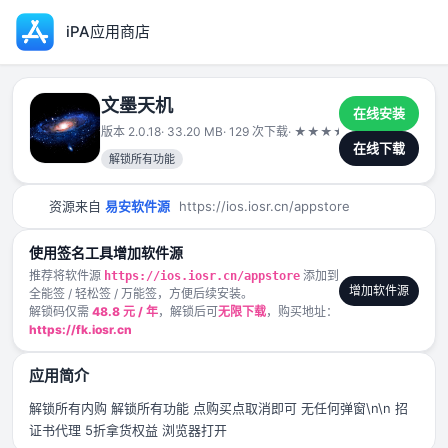
iPA应用商店
文墨天机
在线安装
版本 2.0.18
· 33.20 MB
· 129 次下载
·
★
★
★
★
★
2025-07-07
在线下载
解锁所有功能
资源来自
易安软件源
https://ios.iosr.cn/appstore
使用签名工具增加软件源
推荐将软件源
添加到
https://ios.iosr.cn/appstore
增加软件源
全能签 / 轻松签 / 万能签，方便后续安装。
解锁码仅需
48.8 元 / 年
，解锁后可
无限下载
，购买地址：
https://fk.iosr.cn
应用简介
解锁所有内购 解锁所有功能 点购买点取消即可 无任何弹窗\n\n 招
证书代理 5折拿货权益 浏览器打开