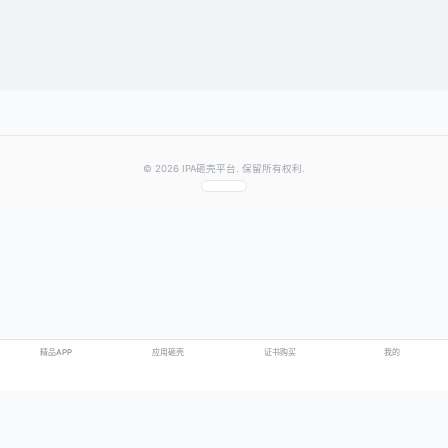
提交评论
提示：需要登录账号后才能成功发表评论
© 2026 IPA砸壳平台. 保留所有权利.