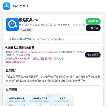
iPA应用商店
欧路词典Pro
版本 25.6.0
· 266.10 MB
· 65 次下载
·
★
★
★
★
★
2025-07-0
纯洁无弹窗
资源来自
易安软件源
https://ios.iosr.cn/appstore
使用签名工具增加软件源
推荐将软件源
https://ios.iosr.cn/appstore
添加到全能签 / 轻松签
/ 万能签，方便后续安装。
解锁码仅需
48.8 元 / 年
，解锁后可
无限下载
，购买地址：
https://fk.iosr.cn
应用简介
互译工具 国区商店98 额外说明： 纯净无弹窗 巨魔支持桌面小组件 支持自签和
证书代理 5折拿货权益 浏览器打开\n\n 招证书代理 5折拿货权益 浏览器打